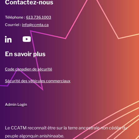
Contactez-nous
Téléphone :
613.736.1003
Courriel :
info@ccmta.ca
En savoir plus
Code canadien de sécurité
Sécurité des véhicules commerciaux
Admin Login
Le CCATM reconnaît être sur la terre ancestrale non cédée du
peuple algonquin anishinaabe.